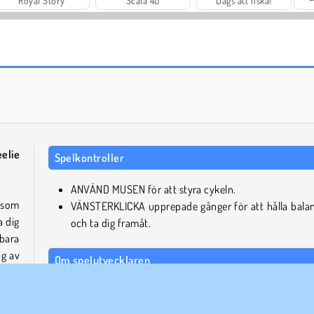
Royal Story
Scala 40
Dags att fiska!
Solitaire Social
Wheelie Biker
elie
Spelkontroller
ANVÄND MUSEN för att styra cykeln.
som
VÄNSTERKLICKA upprepade gånger för att hålla bala
a dig
och ta dig framåt.
 bara
ig av
Om spelutvecklaren
Wheelie Bike 2 är utvecklat av FG Studio.
els