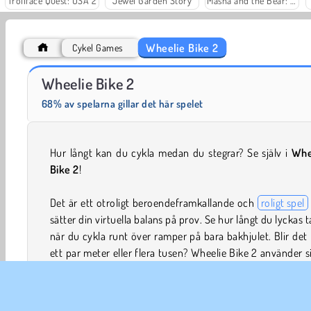
Trollface Quest: USA 2
Jewel Garden Story
Masha and the Bear: Meadows
Wheelie Bike 2
Cykel Games
Juice Merge
Grand Mahjong Connect
Wheelie Bike 2
68% av spelarna gillar det här spelet
Hur långt kan du cykla medan du stegrar? Se själv i
Whe
Bike 2
!
Det är ett otroligt beroendeframkallande och
roligt spel
sätter din virtuella balans på prov. Se hur långt du lyckas t
när du cykla runt över ramper på bara bakhjulet. Blir det
ett par meter eller flera tusen? Wheelie Bike 2 använder s
realistisk fysik, så se till att inte välta!
Om du gillar
cykelspel
borde du också testa
Happy Whe