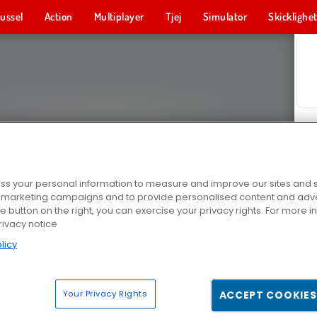
ussel
Action
Multiplayer
Tjej
Simulator
Skicklighe
s your personal information to measure and improve our sites and s
r marketing campaigns and to provide personalised content and adver
he button on the right, you can exercise your privacy rights. For more 
rivacy notice
licy
Your Privacy Rights
ACCEPT COOKIES