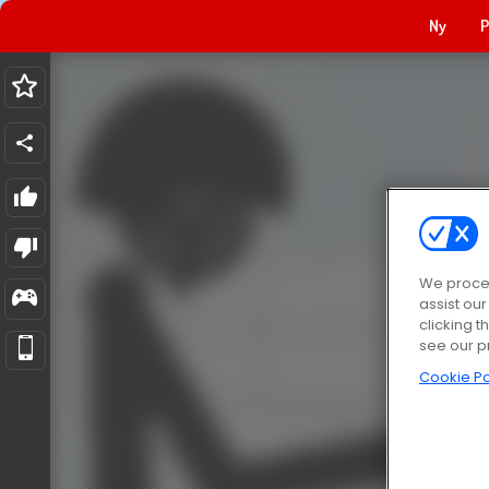
Ny
P
We proces
assist ou
clicking t
see our p
Cookie Po