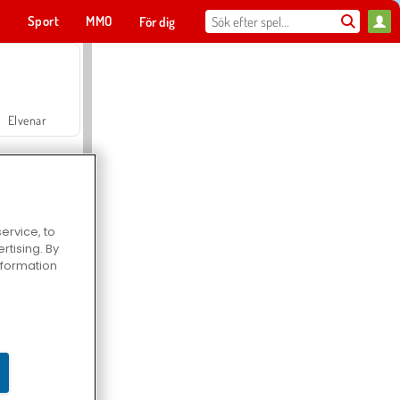
t
Sport
MMO
För dig
Elvenar
ervice, to
tising. By
Hospital Surgeon Doctor Game
information
Offroad Crash Climber 4X4