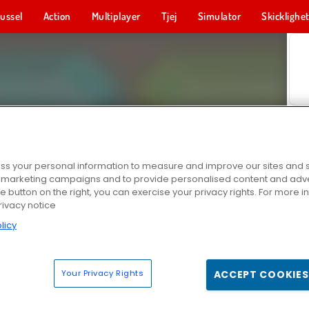
ussel
Action
Multiplayer
Tjej
Simulator
Skicklighe
s your personal information to measure and improve our sites and s
r marketing campaigns and to provide personalised content and adver
he button on the right, you can exercise your privacy rights. For more 
rivacy notice
licy
Your Privacy Rights
ACCEPT COOKIES