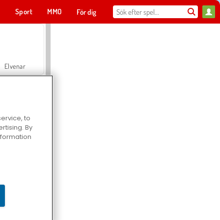
t
Sport
MMO
För dig
Elvenar
ervice, to
tising. By
Hospital Surgeon Doctor Game
information
Offroad Crash Climber 4X4