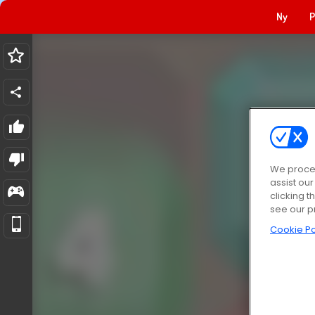
Ny
P
We proces
assist ou
clicking t
see our p
Cookie Po