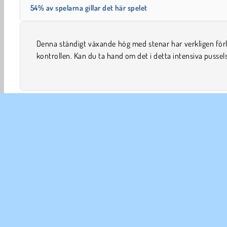
54% av spelarna gillar det här spelet
Denna ständigt växande hög med stenar har verkligen för
Du måste slå samman stenarna baserat på siffrorna på va
kontrollen. Kan du ta hand om det i detta intensiva pussel
HTML5
Matematik
Mobil
Nummerspel
Peka 
FÖR
An
In