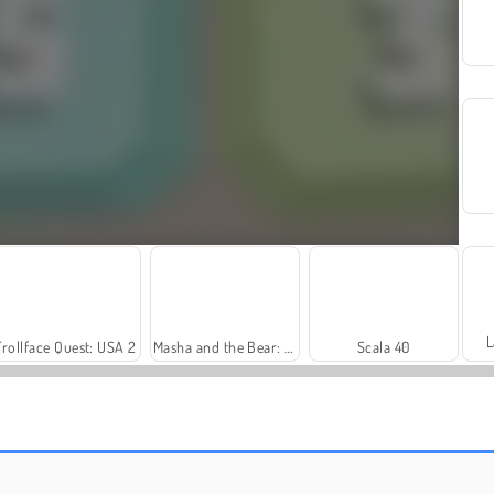
L
Trollface Quest: USA 2
Masha and the Bear: Meadows
Scala 40
Farm Merge Valley
Rummy World