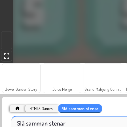
Jewel Garden Story
Juice Merge
Grand Mahjong Connect
Slå samman stenar
HTML5 Games
Solitaire Social
Fashion Princess - Dress Up for Girls
Slå samman stenar