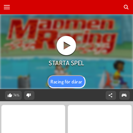
Racing för dårar
74%