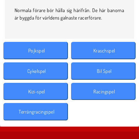
Normala förare bör hålla sig härifrån. De här banorna
är byggda för världens galnaste racerförare.
Pojkspel
Kraschspel
Cykelspel
Bil Spel
Kizi-spel
Racingspel
Terrängracingspel