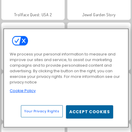
Trollface Quest: USA 2
Jewel Garden Story
We process your personal information to measure and
improve our sites and service, to assist our marketing
campaigns and to provide personalised content and
Masha and the Bear: Meadows
Royal Story
advertising. By clicking the button on the right, you can
exercise your privacy rights. For more information see our
privacy notice
Cookie Policy
Your Privacy Rights
ACCEPT COOKIES
Scala 40
Dags att fiska!