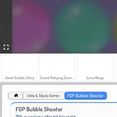
Jewel Garden Story
Grand Mahjong Connect
Juice Merge
FGP Bubble Shooter
Sikta & Skjuta Games
Solitaire Social
Trollface Quest: USA 2
FGP Bubble Shooter
75% av spelarna gillar det här spelet