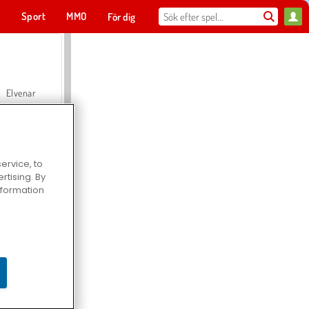
t
Sport
MMO
För dig
Elvenar
ervice, to
tising. By
Hospital Surgeon Doctor Game
information
Offroad Crash Climber 4X4