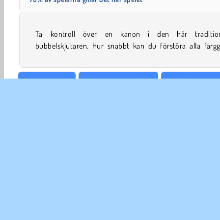
Ta kontroll över en kanon i den här tradition
bubbelskjutaren. Hur snabbt kan du förstöra alla färgg
Sikta & Skjuta
Bästa spel inom 2017
Bubble Shooter
FÖR
An
In