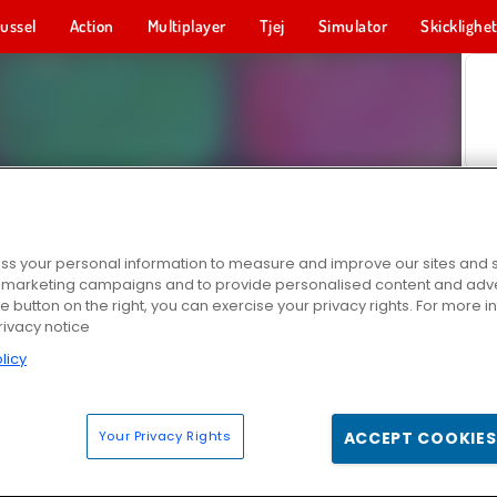
ussel
Action
Multiplayer
Tjej
Simulator
Skicklighe
s your personal information to measure and improve our sites and s
r marketing campaigns and to provide personalised content and adver
he button on the right, you can exercise your privacy rights. For more 
rivacy notice
licy
Your Privacy Rights
ACCEPT COOKIES