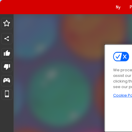
Ny
P
We proces
assist ou
clicking t
see our p
Cookie Po