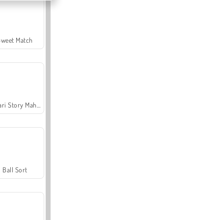
Sweet Match
Safari Story Mahjong
Ball Sort