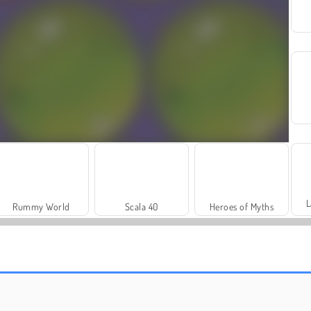
L
Rummy World
Scala 40
Heroes of Myths
Fashion Princess - Dress Up for Girls
Harvest Honors