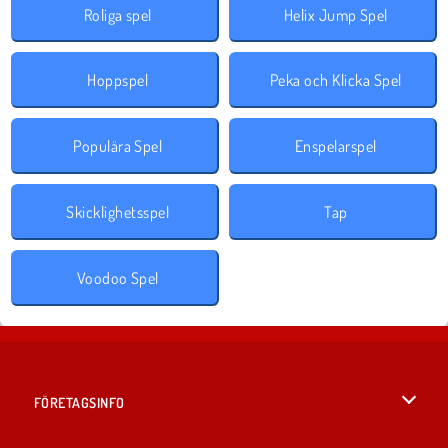
Roliga spel
Helix Jump Spel
Hoppspel
Peka och Klicka Spel
Populära Spel
Enspelarspel
Skicklighetsspel
Tap
Voodoo Spel
FÖRETAGSINFO