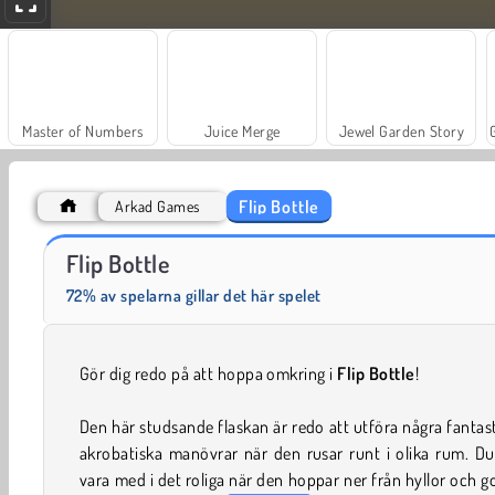
Master of Numbers
Juice Merge
Jewel Garden Story
Flip Bottle
Arkad Games
Fashion Princess - Dress Up for Girls
Masha and the Bear: Meadows
Flip Bottle
72% av spelarna gillar det här spelet
Gör dig redo på att hoppa omkring i
Flip Bottle
!
Den här studsande flaskan är redo att utföra några fantas
akrobatiska manövrar när den rusar runt i olika rum. D
vara med i det roliga när den hoppar ner från hyllor och g