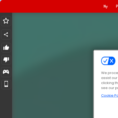
Ny
P
We proces
assist ou
clicking t
see our p
Cookie Po