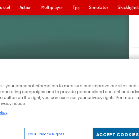
ussel
Action
Multiplayer
Tjej
Simulator
Skicklighe
s your personal information to measure and improve our sites and s
r marketing campaigns and to provide personalised content and adver
he button on the right, you can exercise your privacy rights. For more 
rivacy notice
licy
Your Privacy Rights
ACCEPT COOKIES