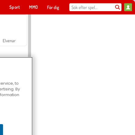
t
Sport
MMO
För dig
Elvenar
ervice, to
tising. By
Hospital Surgeon Doctor Game
information