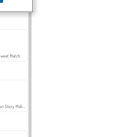
Offroad Crash Climber 4X4
Sweet Match
Safari Story Mahjong