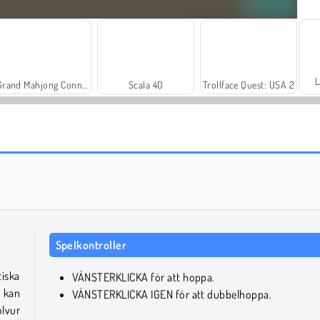
L
Grand Mahjong Connect
Scala 40
Trollface Quest: USA 2
Farm Merge Valley
Heroes of Myths
Spelkontroller
tiska
VÄNSTERKLICKA för att hoppa.
u kan
VÄNSTERKLICKA IGEN för att dubbelhoppa.
olvur