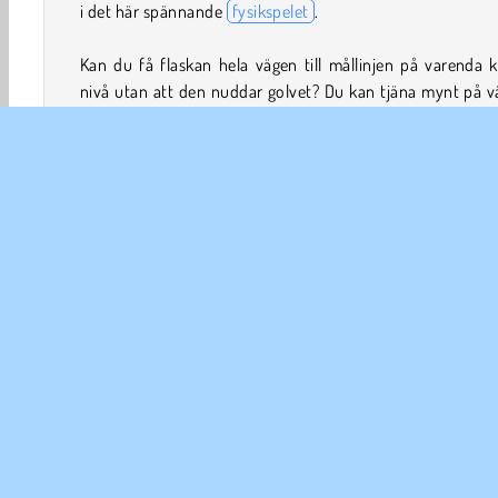
i det här spännande
fysikspelet
.
Kan du få flaskan hela vägen till mållinjen på varenda k
nivå utan att den nuddar golvet? Du kan tjäna mynt på 
och köpa nya typer av flaskor, men var försiktig. Hyll
tavelramarna och andra föremål den landar på är inte allt
stabila!
Hur spelar man Flip Bottle?
Flip Bottle är ett klurigt
klickspel
med en oväntad hjä
Hjälp flaskan att ta sig genom flera rum i ett hus geno
studsa den på datorskärmar, brödrostar och annat!
Arkad
Roliga
HTML5
Mobil
Popular
Ens