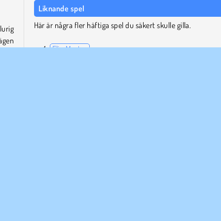
Liknande spel
Här är några fler häftiga spel du säkert skulle gilla.
lurig
vägen
Flip Master
orna,
Backflip Dive 3D
id så
Shot Trigger
Frisbee Forever 2
Vilka skapade Flip Bottle?
lte.
Flip Bottle utvecklades av BPTop.
m att
pelar
Skicklighet
Försök nu!