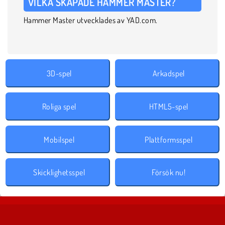
VILKA SKAPADE HAMMER MASTER?
Hammer Master utvecklades av YAD.com.
3D-spel
Arkadspel
Roliga spel
HTML5-spel
Mobilspel
Plattformsspel
Skicklighetsspel
Försök nu!