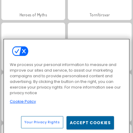
Heroes of Myths
Tornförsvar
We process your personal information to measure and
Trollface Quest: USA 2
Tower Defense
improve our sites and service, to assist our marketing
campaigns and to provide personalised content and
advertising. By clicking the button on the right, you can
exercise your privacy rights. For more information see our
privacy notice
Cookie Policy
Krigssimulator
Bågskyttemästare 3D: Slottsförsvar
Your Privacy Rights
ACCEPT COOKIES