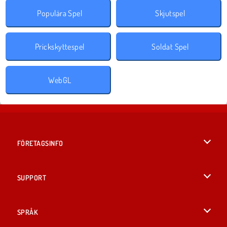
Populära Spel
Skjutspel
Prickskyttespel
Soldat Spel
WebGL
FÖRETAGSINFO
Användarvillkor
SUPPORT
Integritetspolicy
Hjälp
SPRÅK