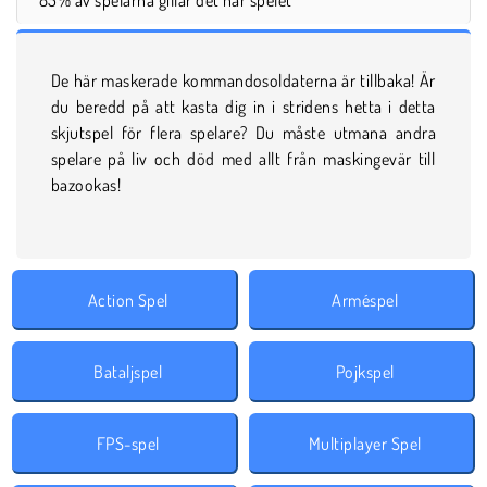
De här maskerade kommandosoldaterna är tillbaka! Är
du beredd på att kasta dig in i stridens hetta i detta
skjutspel för flera spelare? Du måste utmana andra
spelare på liv och död med allt från maskingevär till
bazookas!
Action Spel
Arméspel
Bataljspel
Pojkspel
FPS-spel
Multiplayer Spel