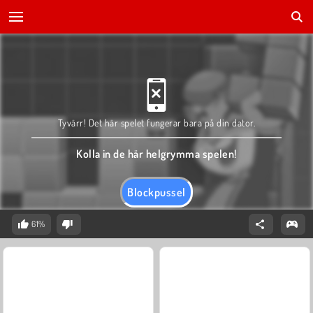
Tyvärr! Det här spelet fungerar bara på din dator.
Kolla in de här helgrymma spelen!
Blockpussel
61%