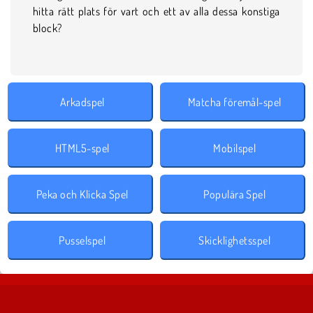
hitta rätt plats för vart och ett av alla dessa konstiga
block?
Arkadspel
Matcha föremål-spel
HTML5-spel
Mobilspel
Peka och Klicka Spel
Populära Spel
Pusselspel
Skicklighetsspel