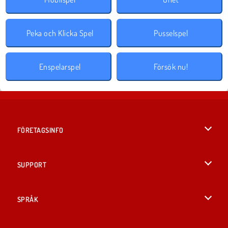
Peka och Klicka Spel
Pusselspel
Enspelarspel
Försök nu!
FÖRETAGSINFO
Användarvillkor
SUPPORT
Integritetspolicy
Hjälp
SPRÅK
Cookies
English