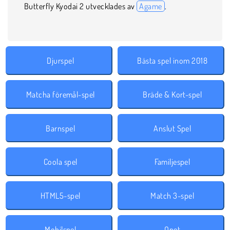
Butterfly Kyodai 2 utvecklades av
Agame
.
Djurspel
Bästa spel inom 2018
Matcha föremål-spel
Bräde & Kort-spel
Barnspel
Anslut Spel
Coola spel
Familjespel
HTML5-spel
Match 3-spel
Mobilspel
Onet