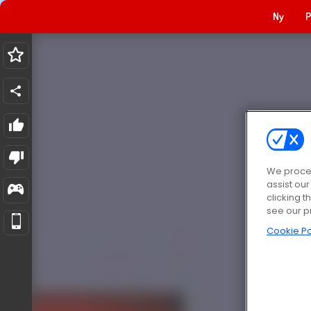
Ny
P
We proces
assist ou
clicking t
see our p
Cookie Po