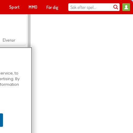
t
Sport
MMO
För dig
Elvenar
ervice, to
tising. By
Hospital Surgeon Doctor Game
information
Offroad Crash Climber 4X4