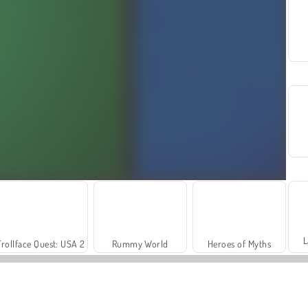
L
Trollface Quest: USA 2
Rummy World
Heroes of Myths