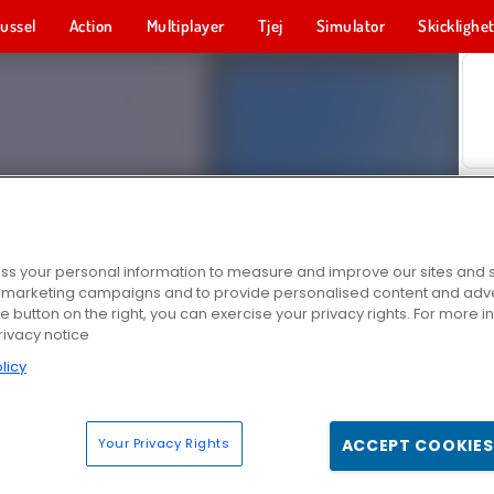
ussel
Action
Multiplayer
Tjej
Simulator
Skicklighe
s your personal information to measure and improve our sites and s
r marketing campaigns and to provide personalised content and adver
he button on the right, you can exercise your privacy rights. For more 
rivacy notice
licy
Your Privacy Rights
ACCEPT COOKIES