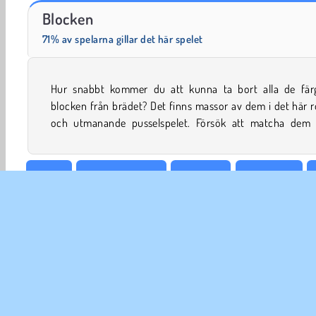
Scala 40
Solitaire Social
Blocken
71% av spelarna gillar det här spelet
Hur snabbt kommer du att kunna ta bort alla de fär
utgångspunkt i deras färger, samtidigt som du försöker f
blocken från brädet? Det finns massor av dem i det här r
och utmanande pusselspelet. Försök att matcha dem
Arkad
Matcha föremål
Färglägga
Familjespel
Försök nu!
FÖR