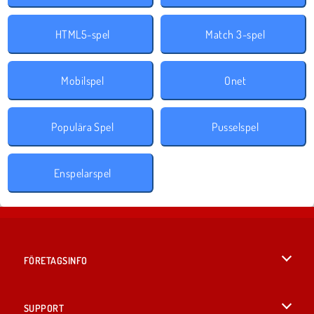
HTML5-spel
Match 3-spel
Mobilspel
Onet
Populära Spel
Pusselspel
Enspelarspel
FÖRETAGSINFO
Användarvillkor
SUPPORT