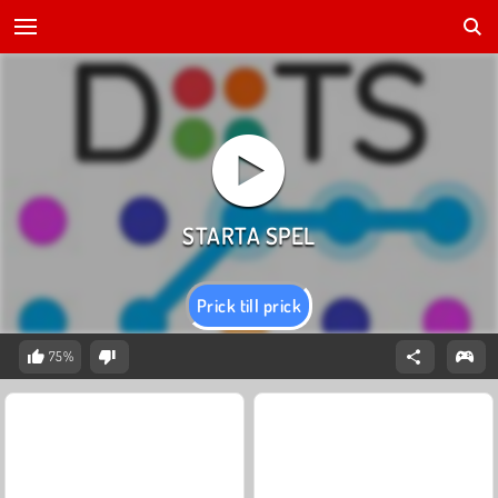
Prick till prick
75%