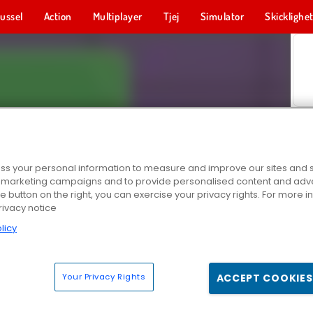
ussel
Action
Multiplayer
Tjej
Simulator
Skicklighe
s your personal information to measure and improve our sites and s
r marketing campaigns and to provide personalised content and adver
he button on the right, you can exercise your privacy rights. For more 
rivacy notice
licy
Your Privacy Rights
ACCEPT COOKIES