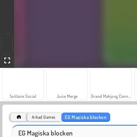
Solitaire Social
Juice Merge
Grand Mahjong Connect
EG Magiska blocken
Arkad Games
Farm Merge Valley
Masha and the Bear: Meadows
EG Magiska blocken