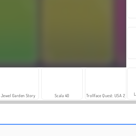
L
Jewel Garden Story
Scala 40
Trollface Quest: USA 2
Dags att fiska!
Royal Story