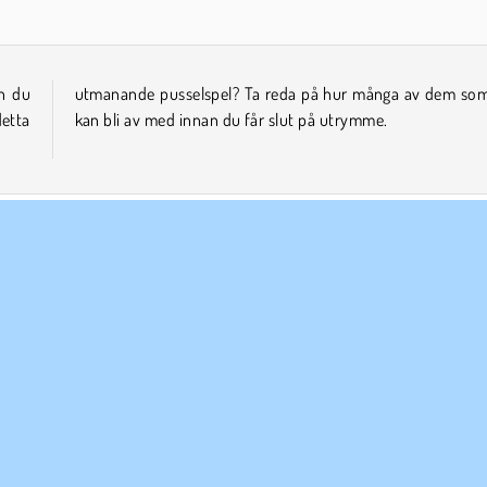
an du
m du
etta
kan bli av med innan du får slut på utrymme.
obil
Peka och Klicka
Enspelar
Skicklighet
Försök nu!
ETAGSINFO
SUPPORT
vändarvillkor
Cookies
Hjälp
tegritetspolicy
Cookie samtycke