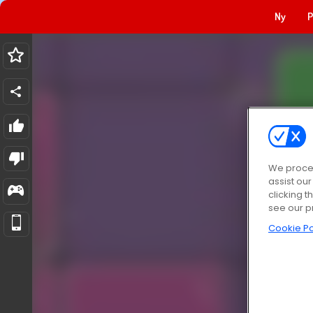
Ny
P
We proces
assist ou
clicking t
see our p
Cookie Po