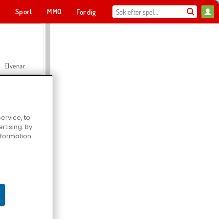
t
Sport
MMO
För dig
Elvenar
ervice, to
tising. By
Hospital Surgeon Doctor Game
information
Offroad Crash Climber 4X4