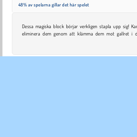
48% av spelarna gillar det här spelet
Dessa magiska block börjar verkligen stapla upp sig! K
utmanande pusselspel? Ta reda på hur många av dem so
eliminera dem genom att klämma dem mot gallret i d
Arkad
Matcha föremål
Familjespel
HTML5
M
FÖR
An
In