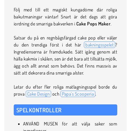
Följ med till ett magiskt kungadöme där roliga
bakutmaningar väntar! Snart är det dags att göra
iordning de smarriga bakverken i
Cake Pops Maker
.
Satsar du på en regnbågsfärgad cake pop eller väljer
du den trendiga först i det här
bakningsspelet
?
Ingredienserna är framdukade. Sätt igång genom att
hälla kakmix i skålen, sen är det bara att tillsätta mjölk,
ägg och allt annat som behövs. Det finns massvis av
sätt att dekorera dina smarriga alster.
Letar du efter fler roliga matlagningsspel borde du
prova
Cake Design
och
Papa's Scooperia
.
SPELKONTROLLER
ANVÄND MUSEN för att välja saker som
ingredienser.