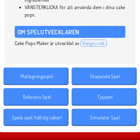
VÄNSTERKLICKA för att använda dem i dina cake
pops.
OM SPELUTVECKLAREN
Cake Pops Maker är utvecklat av
Vseigru.net
.
Matlagningsspel
Skapande Spel
Dekorera Spel
Tjejspel
Spela spel, håll dig säker!
Simulator Spel