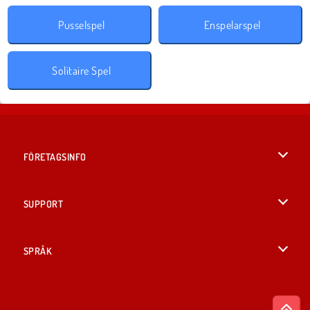
Pusselspel
Enspelarspel
Solitaire Spel
FÖRETAGSINFO
Användarvillkor
SUPPORT
Integritetspolicy
Hjälp
SPRÅK
Cookies
English