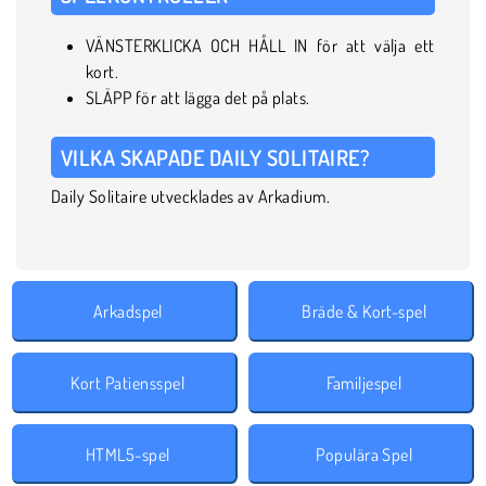
VÄNSTERKLICKA OCH HÅLL IN för att välja ett
kort.
SLÄPP för att lägga det på plats.
VILKA SKAPADE DAILY SOLITAIRE?
Daily Solitaire utvecklades av Arkadium.
Arkadspel
Bräde & Kort-spel
Kort Patiensspel
Familjespel
HTML5-spel
Populära Spel