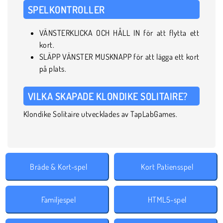
SPELKONTROLLER
VÄNSTERKLICKA OCH HÅLL IN för att flytta ett
kort.
SLÄPP VÄNSTER MUSKNAPP för att lägga ett kort
på plats.
VILKA SKAPADE KLONDIKE SOLITAIRE?
Klondike Solitaire utvecklades av TapLabGames.
Bräde & Kort-spel
Kort Patiensspel
Familjespel
HTML5-spel