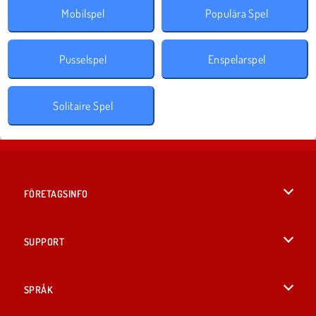
Mobilspel
Populära Spel
Pusselspel
Enspelarspel
Solitaire Spel
FÖRETAGSINFO
Användarvillkor
SUPPORT
Integritetspolicy
Hjälp
SPRÅK
Cookies