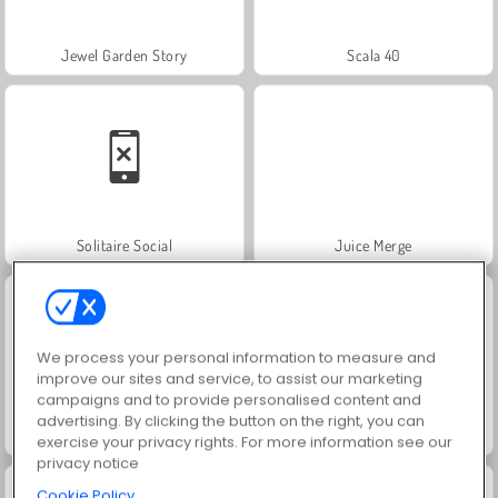
Jewel Garden Story
Scala 40
Solitaire Social
Juice Merge
We process your personal information to measure and
improve our sites and service, to assist our marketing
campaigns and to provide personalised content and
advertising. By clicking the button on the right, you can
Grand Mahjong Connect
Trollface Quest: USA 2
exercise your privacy rights. For more information see our
privacy notice
Cookie Policy