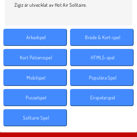
Zigiz är utvecklat av Hot Air Solitaire.
Arkadspel
Bräde & Kort-spel
Kort Patiensspel
HTML5-spel
Mobilspel
Populära Spel
Pusselspel
Enspelarspel
Solitaire Spel