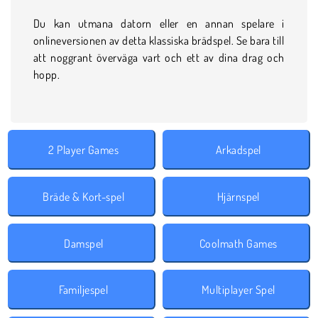
Du kan utmana datorn eller en annan spelare i
onlineversionen av detta klassiska brädspel. Se bara till
att noggrant överväga vart och ett av dina drag och
hopp.
2 Player Games
Arkadspel
Bräde & Kort-spel
Hjärnspel
Damspel
Coolmath Games
Familjespel
Multiplayer Spel