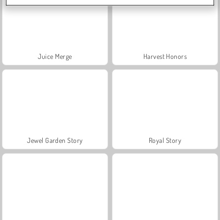
Juice Merge
Harvest Honors
Jewel Garden Story
Royal Story