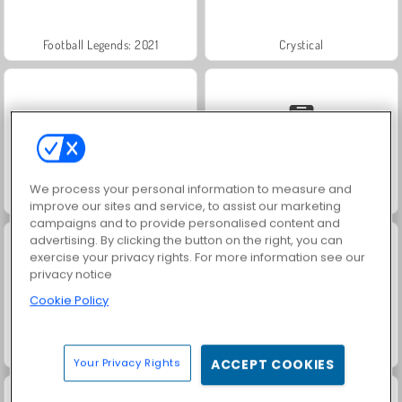
Football Legends: 2021
Crystical
We process your personal information to measure and
Grand Mahjong Connect
Solitaire Social
improve our sites and service, to assist our marketing
campaigns and to provide personalised content and
advertising. By clicking the button on the right, you can
exercise your privacy rights. For more information see our
privacy notice
Cookie Policy
Rummy World
Scala 40
Your Privacy Rights
ACCEPT COOKIES