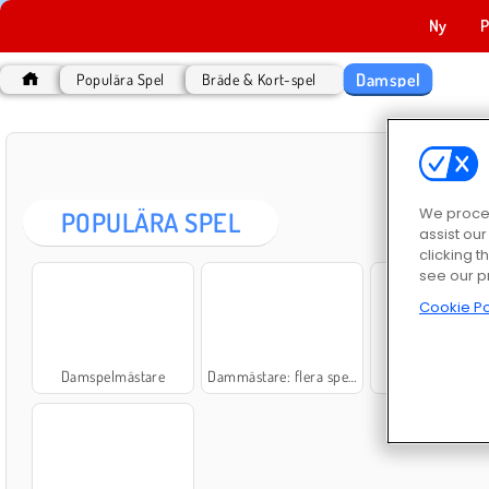
Ny
P
Damspel
Populära Spel
Bräde & Kort-spel
We proces
POPULÄRA SPEL
assist ou
clicking t
see our p
Cookie Po
Damspelmästare
Dammästare: flera spelare
Checkers: 2 Pl