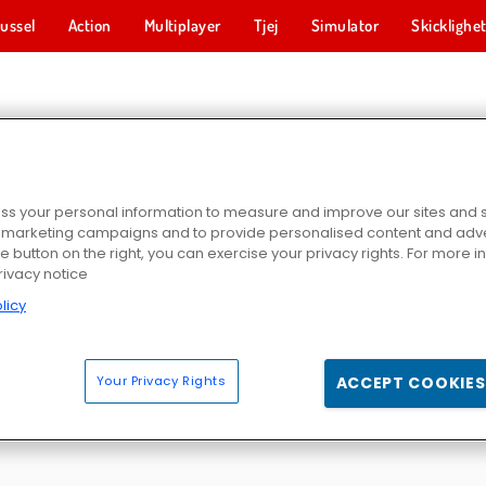
ussel
Action
Multiplayer
Tjej
Simulator
Skicklighe
DAMSPEL
s your personal information to measure and improve our sites and s
r marketing campaigns and to provide personalised content and adver
he button on the right, you can exercise your privacy rights. For more 
rivacy notice
licy
ayer
Legendariskt damspel
Dam 3D
Check
Your Privacy Rights
ACCEPT COOKIES