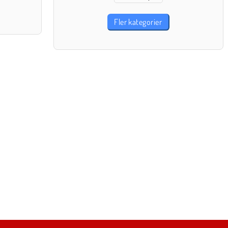
Fler kategorier