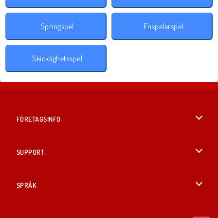
Springspel
Enspelarspel
Skicklighetsspel
FÖRETAGSINFO
Användarvillkor
SUPPORT
Integritetspolicy
Hjälp
SPRÅK
Cookies
British English