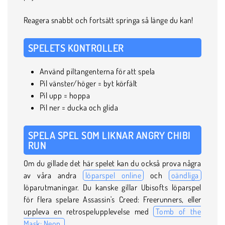
Reagera snabbt och fortsätt springa så länge du kan!
SPELETS KONTROLLER
Använd piltangenterna för att spela
Pil vänster/höger = byt körfält
Pil upp = hoppa
Pil ner = ducka och glida
SPELA SPEL SOM LIKNAR ANGRY CHIBI
RUN
Om du gillade det här spelet kan du också prova några
av våra andra
löparspel online
och
oändliga
löparutmaningar. Du kanske gillar Ubisofts löparspel
för flera spelare Assassin's Creed: Freerunners, eller
uppleva en retrospelupplevelse med
Tomb of the
Mask: Neon.