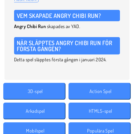
VEM SKAPADE ANGRY CHIBI RUN?
Angry Chibi Run
skapades av YAD.
NÄR SLÄPPTES ANGRY CHIBI RUN FÖR
FÖRSTA GÅNGEN?
Detta spel släpptes första gången i januari 2024.
3D-spel
Action Spel
Arkadspel
HTML5-spel
Mobilspel
Populära Spel