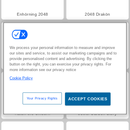
Enhörning 2048
2048 Drakön
We process your personal information to measure and improve
our sites and service, to assist our marketing campaigns and to
provide personalised content and advertising. By clicking the
Grand Mahjong Connect
Trollface Quest: USA 2
button on the right, you can exercise your privacy rights. For
more information see our privacy notice
Cookie Policy
Your Privacy Rights
ACCEPT COOKIES
Hatch the Unicorn
Jewel Garden Story