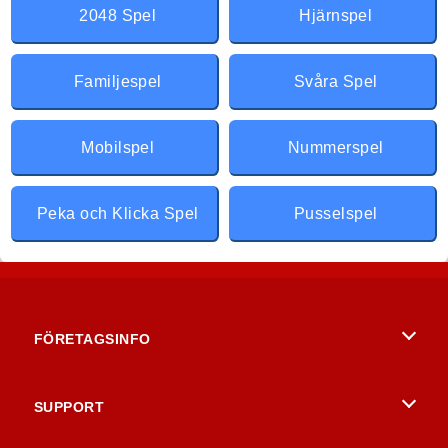
2048 Spel
Hjärnspel
Familjespel
Svåra Spel
Mobilspel
Nummerspel
Peka och Klicka Spel
Pusselspel
FÖRETAGSINFO
Användarvillkor
SUPPORT