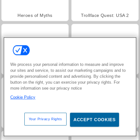
Heroes of Myths
Trollface Quest: USA 2
We process your personal information to measure and improve
Jewel Garden Story
Masha and the Bear: Meadows
our sites and service, to assist our marketing campaigns and to
provide personalised content and advertising. By clicking the
button on the right, you can exercise your privacy rights. For
more information see our privacy notice
Cookie Policy
Your Privacy Rights
ACCEPT COOKIES
Royal Story
Rummy World