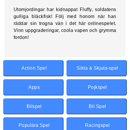
Utomjordingar har kidnappat Fluffy, soldatens
gulliga bläckfisk! Följ med honom när han
räddar sin trogna vän i det här onlinespelet.
Vinn uppgraderingar, coola vapen och grymma
fordon!
Action Spel
Sikta & Skjuta-spel
Apps
Pojkspel
Bilspel
Bil Spel
Populära Spel
Racingspel