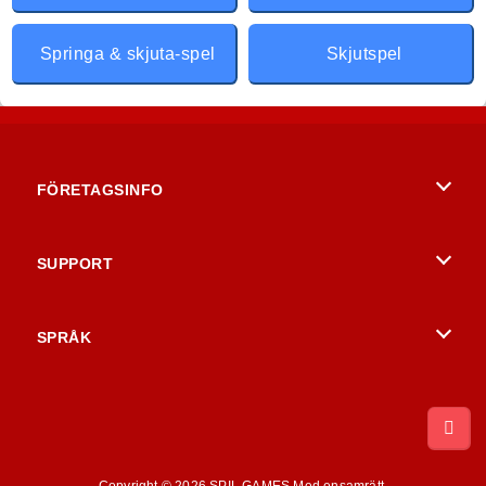
Springa & skjuta-spel
Skjutspel
FÖRETAGSINFO
Användarvillkor
SUPPORT
Integritetspolicy
Hjälp
SPRÅK
Cookies
British English
Cookie samtycke
Русский