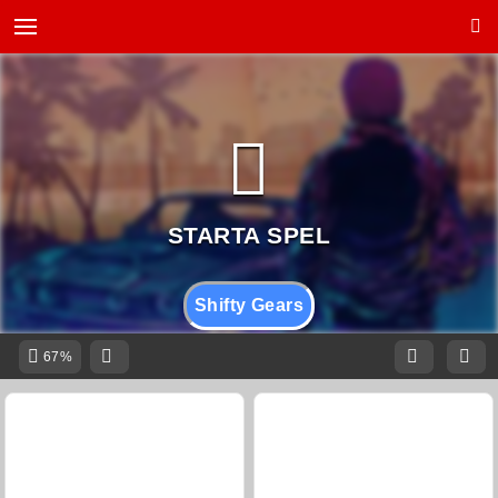
Shifty Gears
67%