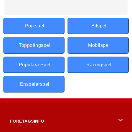
Pojkspel
Bilspel
Toppoängspel
Mobilspel
Populära Spel
Racingspel
Enspelarspel
FÖRETAGSINFO