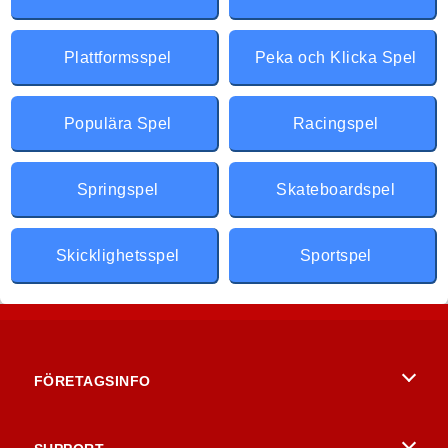
Plattformsspel
Peka och Klicka Spel
Populära Spel
Racingspel
Springspel
Skateboardspel
Skicklighetsspel
Sportspel
FÖRETAGSINFO
Användarvillkor