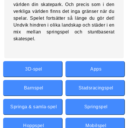
världen din skatepark. Och precis som i den
verkliga världen finns det inga gränser när du
spelar. Spelet fortsätter så länge du gör det!
Undvik hindren i olika landskap och städer i en
mix mellan springspel och stuntbaserat
skatespel.
3D-spel
Apps
Barnspel
Stadsracingspel
Springa & samla-spel
Springspel
Hoppspel
Mobilspel