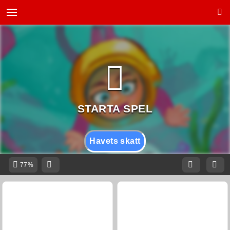
Havets skatt
77%