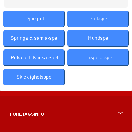
Djurspel
Pojkspel
Springa & samla-spel
Hundspel
Peka och Klicka Spel
Enspelarspel
Skicklighetsspel
FÖRETAGSINFO
Användarvillkor