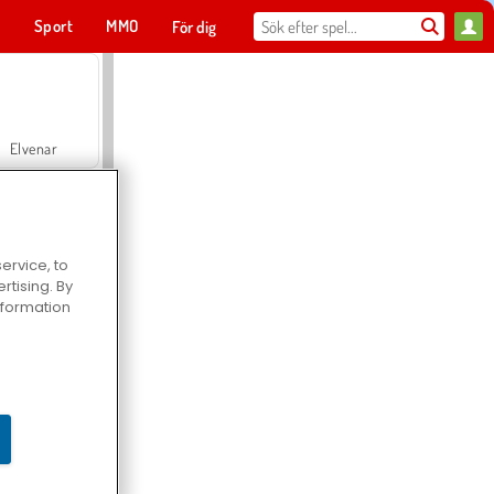
t
Sport
MMO
För dig
Elvenar
ervice, to
tising. By
Hospital Surgeon Doctor Game
information
Offroad Crash Climber 4X4