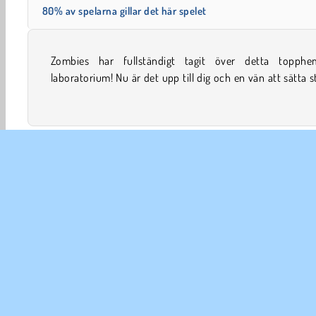
80% av spelarna gillar det här spelet
Zombies har fullständigt tagit över detta topphem
för galenskaperna i detta kooperativa actionspel. Ka
laboratorium! Nu är det upp till dig och en vän att sätta 
2 Player
Äventyr
Bästa spel inom 2019
Pojkspel
FÖR
An
In