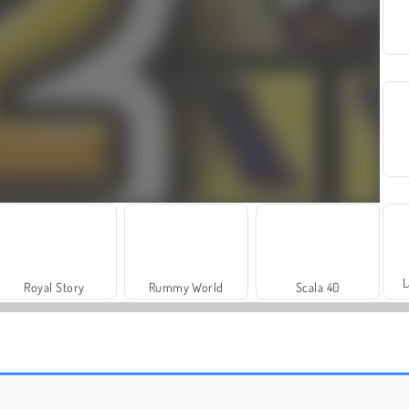
L
Royal Story
Rummy World
Scala 40
Juice Merge
Grand Mahjong Connect