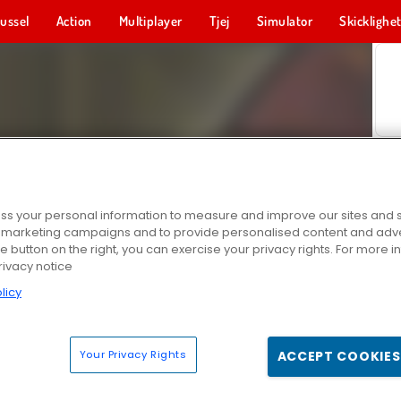
ussel
Action
Multiplayer
Tjej
Simulator
Skicklighe
s your personal information to measure and improve our sites and s
r marketing campaigns and to provide personalised content and adver
he button on the right, you can exercise your privacy rights. For more 
rivacy notice
licy
Your Privacy Rights
ACCEPT COOKIES