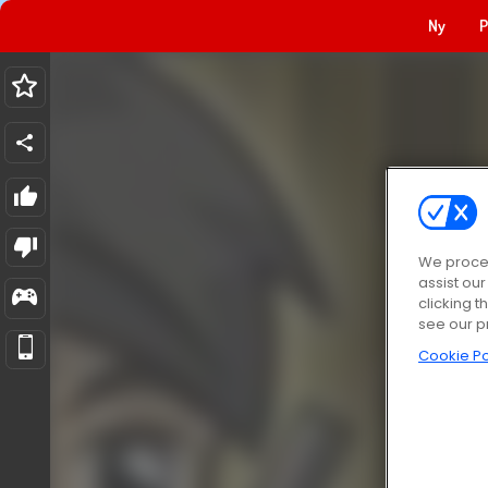
Ny
P
We proces
assist ou
clicking t
see our p
Cookie Po