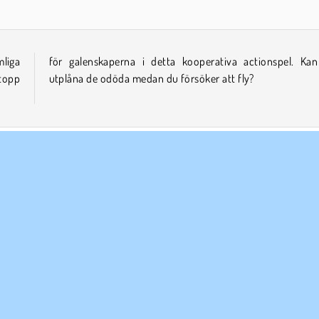
liga
n du
stopp
utplåna de odöda medan du försöker att fly?
Plattformsspel
Peka och Klicka
Zombie
Försök nu!
ETAGSINFO
SUPPORT
vändarvillkor
Cookies
Hjälp
tegritetspolicy
Cookie samtycke