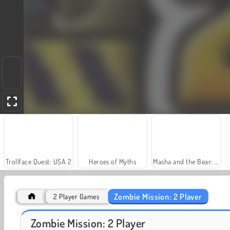
Trollface Quest: USA 2
Heroes of Myths
Masha and the Bear: Meadows
Zombie Mission: 2 Player
2 Player Games
Charm Farm
Dags att fiska!
Zombie Mission: 2 Player