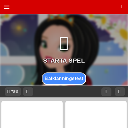
Balklänningstest
78%