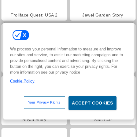
Trollface Quest: USA 2
Jewel Garden Story
We process your personal information to measure and improve
our sites and service, to assist our marketing campaigns and to
provide personalised content and advertising. By clicking the
button on the right, you can exercise your privacy rights. For
Farm Merge Valley
Masha and the Bear: Meadows
more information see our privacy notice
Cookie Policy
Your Privacy Rights
ACCEPT COOKIES
Royal Story
Scala 40