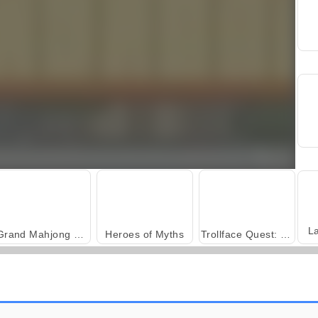
L
Grand Mahjong Connect
Heroes of Myths
Trollface Quest: USA 2
Royal Story
Scala 40