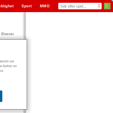
cklighet
Sport
MMO
För dig
Elvenar
assist our
he button on
Hospital Surgeon Doctor Game
ice
Offroad Crash Climber 4X4