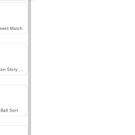
weet Match
Safari Story Mahjong
Ball Sort