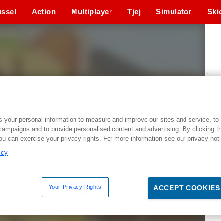
ssel
Action
Multiplayer
Tjej
Simulator
Ski
 your personal information to measure and improve our sites and service, to 
campaigns and to provide personalised content and advertising. By clicking t
you can exercise your privacy rights. For more information see our privacy not
icy
Your Privacy Rights
ACCEPT COOKIES