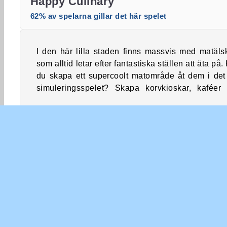
Happy Culinary
62% av spelarna gillar det här spelet
I den här lilla staden finns massvis med matäls
andra ställen med supergod mat för alla 
som alltid letar efter fantastiska ställen att äta på.
du skapa ett supercoolt matområde åt dem i det
simuleringsspelet? Skapa korvkioskar, kaféer
Äventyr
Mobil
Popular
Restaurangspel för 
FÖR
Anv
Inte