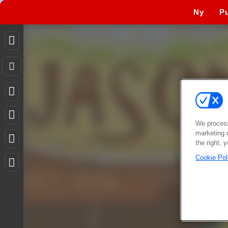
Ny
Pu
We process
marketing 
the right, 
Cookie Pol