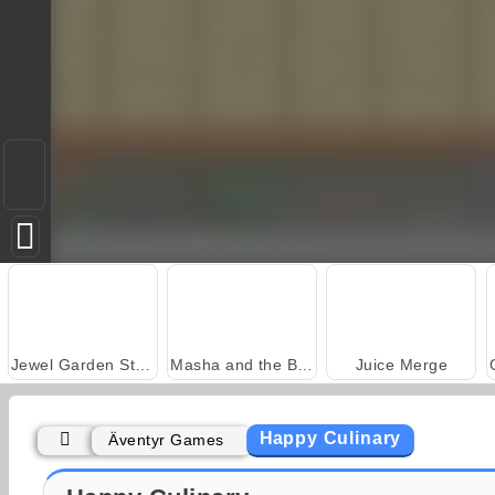
Jewel Garden Story
Masha and the Bear: Meadows
Juice Merge
Happy Culinary
Äventyr Games
Fashion Princess - Dress Up for Girls
Farm Merge Valley