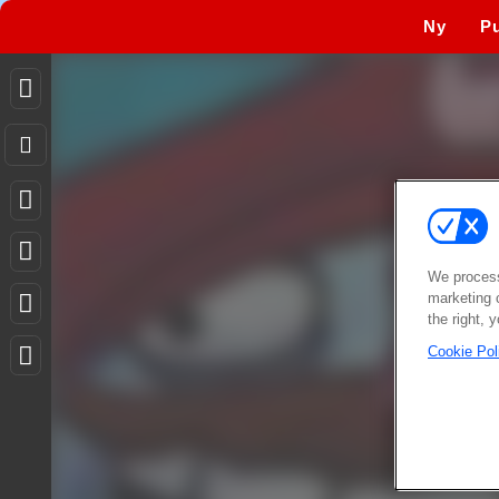
Ny
Pu
We process
marketing 
the right, 
Cookie Pol