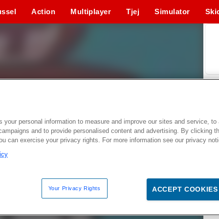
ssel
Action
Multiplayer
Tjej
Simulator
Ski
 your personal information to measure and improve our sites and service, to 
campaigns and to provide personalised content and advertising. By clicking t
you can exercise your privacy rights. For more information see our privacy not
icy
Your Privacy Rights
ACCEPT COOKIES