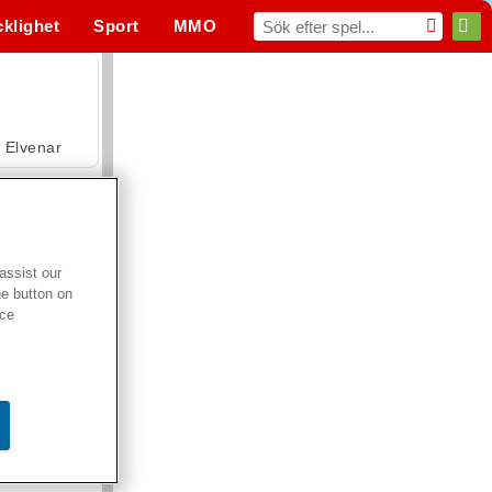
cklighet
Sport
MMO
För dig
Elvenar
assist our
he button on
Hospital Surgeon Doctor Game
ice
Offroad Crash Climber 4X4