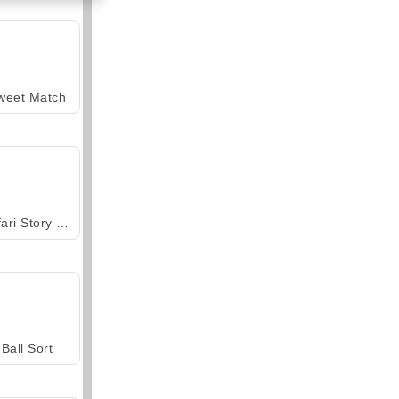
weet Match
Safari Story Mahjong
Ball Sort