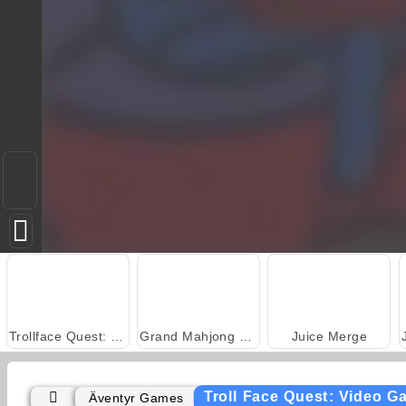
Trollface Quest: USA 2
Grand Mahjong Connect
Juice Merge
Troll Face Quest: Video G
Äventyr Games