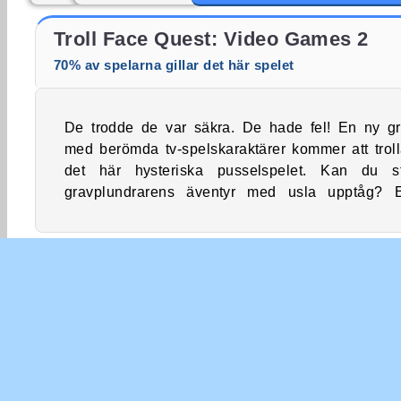
Troll Face Quest: Video Memes and TV Shows: Part 1
Troll face Quest: TV Shows
Troll Face Quest: Video Games 2
70% av spelarna gillar det här spelet
De trodde de var säkra. De hade fel! En ny g
förstöra en SIM-ulerad familjs hela dag? Mängde
med berömda tv-spelskaraktärer kommer att troll
det här hysteriska pusselspelet. Kan du s
gravplundrarens äventyr med usla upptåg? E
Äventyr
Arkad
Bästa spel inom 2018
Pojk
Peka och Klicka
Popular
Enspelar
Skickl