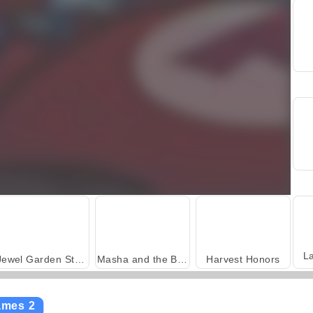
L
Jewel Garden Story
Masha and the Bear: Meadows
Harvest Honors
ames 2