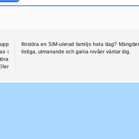
Troll Face Quest: Horror
Troll Face Quest: Horror 3
rupp
r av
as i
listiga, utmanande och galna nivåer väntar dig.
töra
ller
spel
Hjärnspel
Pricka rätt
Roliga
Logikspel
ighet
Troll Face Quest