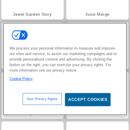
Jewel Garden Story
Juice Merge
We process your personal information to measure and improve
our sites and service, to assist our marketing campaigns and to
provide personalised content and advertising. By clicking the
Grand Mahjong Connect
Heroes of Myths
button on the right, you can exercise your privacy rights. For
more information see our privacy notice
Cookie Policy
Your Privacy Rights
ACCEPT COOKIES
Trollface Quest: USA 2
Masha and the Bear: Meadows