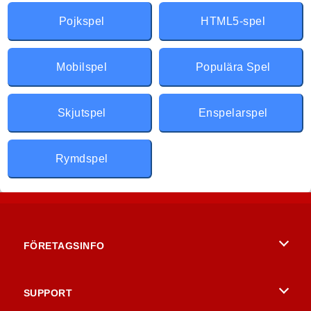
Pojkspel
HTML5-spel
Mobilspel
Populära Spel
Skjutspel
Enspelarspel
Rymdspel
FÖRETAGSINFO
Användarvillkor
SUPPORT