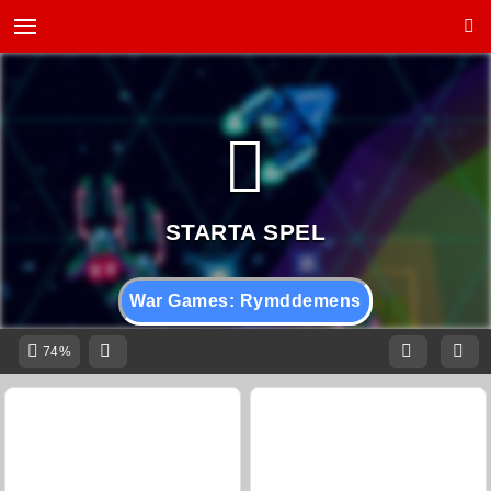
War Games: Rymddemens
74%