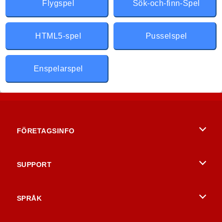
Flygspel
Sök-och-finn-Spel
HTML5-spel
Pusselspel
Enspelarspel
FÖRETAGSINFO
Användarvillkor
SUPPORT
Integritetspolicy
Hjälp
SPRÅK
Cookies