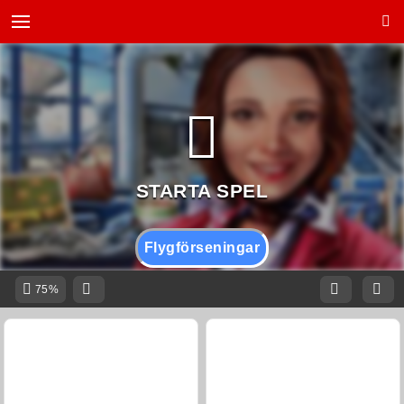
Flygförseningar
75%