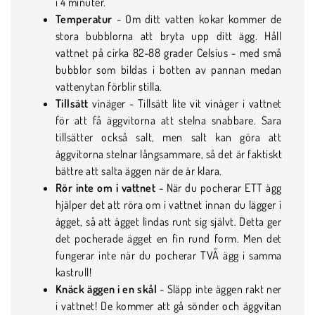
i 4 minuter.
Temperatur
- Om ditt vatten kokar kommer de
stora bubblorna att bryta upp ditt ägg. Håll
vattnet på cirka 82-88 grader Celsius - med små
bubblor som bildas i botten av pannan medan
vattenytan förblir stilla.
Tillsätt
vinäger - Tillsätt lite vit vinäger i vattnet
för att få äggvitorna att stelna snabbare. Sara
tillsätter också salt, men salt kan göra att
äggvitorna stelnar långsammare, så det är faktiskt
bättre att salta äggen när de är klara.
Rör inte om i vattnet
- När du pocherar ETT ägg
hjälper det att röra om i vattnet innan du lägger i
ägget, så att ägget lindas runt sig självt. Detta ger
det pocherade ägget en fin rund form. Men det
fungerar inte när du pocherar TVÅ ägg i samma
kastrull!
Knäck äggen i en skål
- Släpp inte äggen rakt ner
i vattnet! De kommer att gå sönder och äggvitan