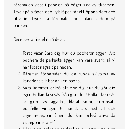
Föremålen visas i panelen på höger sida av skärmen.
Tryck på skåpen och kylskåpet för att öppna dem och
titta in. Tryck på föremålen och placera dem på
bänken.
Receptet är indelat i 4 delar:
Först visar Sara dig hur du pocherar äggen. Att
pochera de perfekta äggen kan vara svårt, så vi
har listat några tips nedan.
Därefter förbereder du de runda skivorna av
kanadensiskt bacon i en panna.
Sara kommer också att visa dig hur du gör din
egen Hollandaisesås från grunden! Hollandaisesås
är gjord av äggulor, klarat smör, citronsaft
och/eller vinäger. Den smaksätts med salt och
cayennepeppar (men du kan också använda
vitpeppar istället).
I den sista delen av spelet kan du lägga upp dina