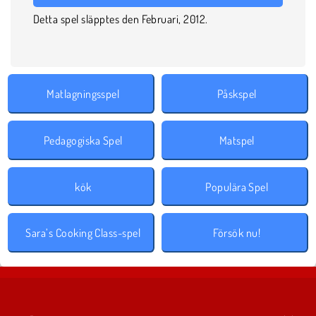
Detta spel släpptes den Februari, 2012.
Matlagningsspel
Påskspel
Pedagogiska Spel
Matspel
kök
Populära Spel
Sara’s Cooking Class-spel
Försök nu!