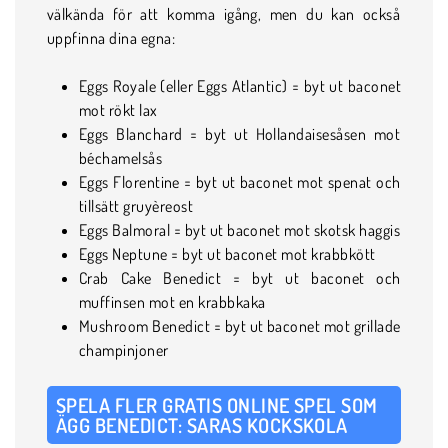
välkända för att komma igång, men du kan också
uppfinna dina egna:
Eggs Royale (eller Eggs Atlantic) = byt ut baconet
mot rökt lax
Eggs Blanchard = byt ut Hollandaisesåsen mot
béchamelsås
Eggs Florentine = byt ut baconet mot spenat och
tillsätt gruyèreost
Eggs Balmoral = byt ut baconet mot skotsk haggis
Eggs Neptune = byt ut baconet mot krabbkött
Crab Cake Benedict = byt ut baconet och
muffinsen mot en krabbkaka
Mushroom Benedict = byt ut baconet mot grillade
champinjoner
SPELA FLER GRATIS ONLINE SPEL SOM
ÄGG BENEDICT: SARAS KOCKSKOLA