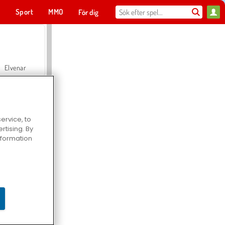
t
Sport
MMO
För dig
Elvenar
ervice, to
tising. By
Hospital Surgeon Doctor Game
information
Offroad Crash Climber 4X4