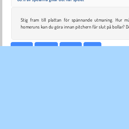
Stig fram till plattan för spännande utmaning. Hur m
homeruns kan du göra innan pitchern får slut på bollar? D
3D-spel
Baseboll
Popular
Sport
FÖR
An
In