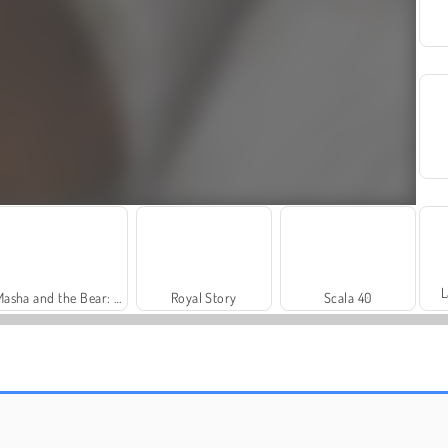
L
Masha and the Bear: Meadows
Royal Story
Scala 40
Grand Mahjong Connect
Solitaire Social