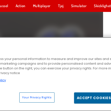
ussel
Action
Multiplayer
Tjej
Simulator
Skicklighe
s your personal information to measure and improve our sites and s
r marketing campaigns and to provide personalised content and adver
he button on the right, you can exercise your privacy rights. For more 
rivacy notice
licy
Your Privacy Rights
ACCEPT COOKIES