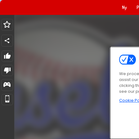
Ny
P
We proces
assist ou
clicking t
see our p
Cookie Po