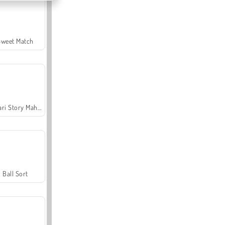
Sweet Match
Safari Story Mahjong
Ball Sort