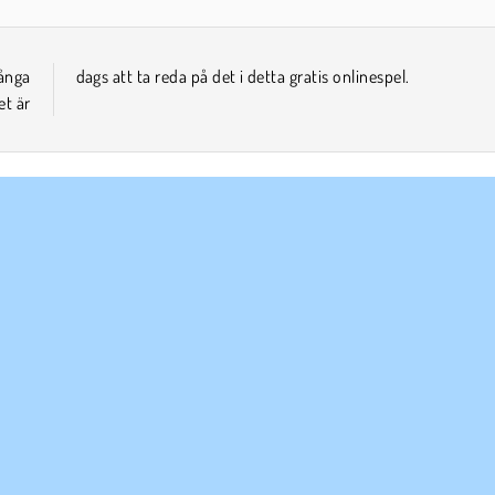
ånga
dags att ta reda på det i detta gratis onlinespel.
et är
ETAGSINFO
SUPPORT
vändarvillkor
Cookies
Hjälp
tegritetspolicy
Cookie samtycke