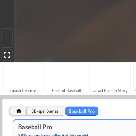
Smash Defense
Hotfoot Baseball
Jewel Garden Story
Baseball Pro
3D-spel Games
Dags att fiska!
Juice Merge
Baseball Pro
88% av spelarna gillar det här spelet