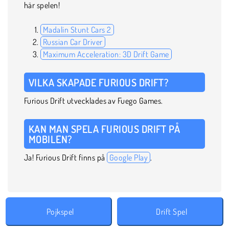
här spelen!
Madalin Stunt Cars 2
Russian Car Driver
Maximum Acceleration: 3D Drift Game
VILKA SKAPADE FURIOUS DRIFT?
Furious Drift utvecklades av Fuego Games.
KAN MAN SPELA FURIOUS DRIFT PÅ
MOBILEN?
Ja! Furious Drift finns på
Google Play
.
Pojkspel
Drift Spel