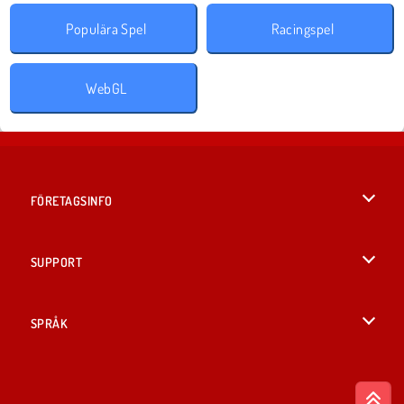
Populära Spel
Racingspel
WebGL
FÖRETAGSINFO
Användarvillkor
SUPPORT
Integritetspolicy
Hjälp
SPRÅK
Cookies
British English