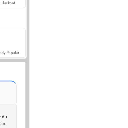
Jackpot
ady Popular
r du
pao-