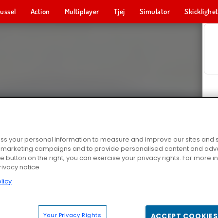
ussel
Action
Multiplayer
Tjej
Simulator
Skicklighe
s your personal information to measure and improve our sites and s
r marketing campaigns and to provide personalised content and adver
he button on the right, you can exercise your privacy rights. For more 
rivacy notice
licy
Your Privacy Rights
ACCEPT COOKIES