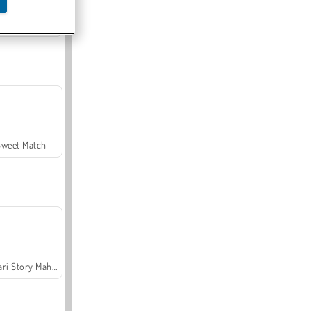
Offroad Crash Climber 4X4
Sweet Match
Safari Story Mahjong