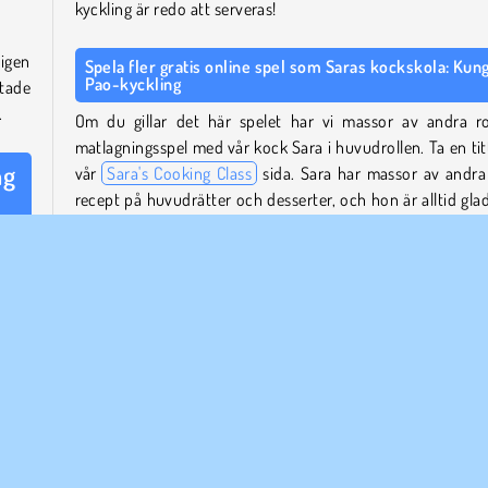
kyckling är redo att serveras!
igen
Spela fler gratis online spel som Saras kockskola: Kun
Pao-kyckling
tade
.
Om du gillar det här spelet har vi massor av andra ro
matlagningsspel med vår kock Sara i huvudrollen. Ta en tit
ng
vår
Sara's Cooking Class
sida. Sara har massor av andra
recept på huvudrätter och desserter, och hon är alltid glad
lära dig hur man gör dem.
 Hon
t med
Vem skapade Saras kockskola: Kung Pao-kyckling?
Saras kockskola: Kung Pao-kyckling
skapades av Agame.
kök.
ap du
När släpptes Saras kockskola: Kung Pao-kyckling först
gången?
ppna
at.
Detta spel släpptes första gången i oktober, 2013.
Sedan