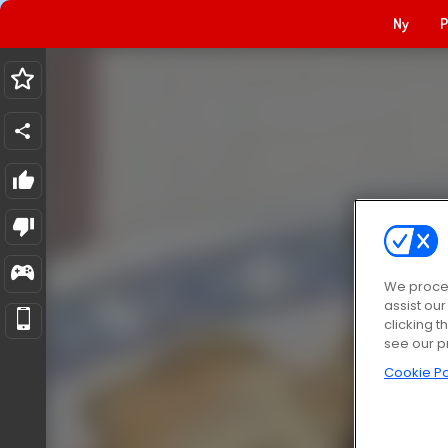
Ny
P
We proces
assist ou
clicking t
see our p
Cookie Po