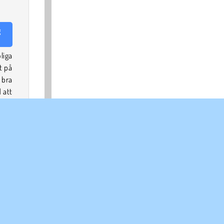
g
liga
t på
 bra
 att
a