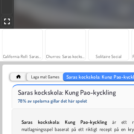
California Roll: Saras kockskola
Churros: Saras kockskola
Solitaire Social
Saras kockskola: Kung Pao-kyck
Laga mat Games
Rummy World
Scala 40
Saras kockskola: Kung Pao-kyckling
78% av spelarna gillar det här spelet
Saras kockskola: Kung Pao-kyckling
är ett ro
matlagningsspel baserat på ett riktigt recept på en kr