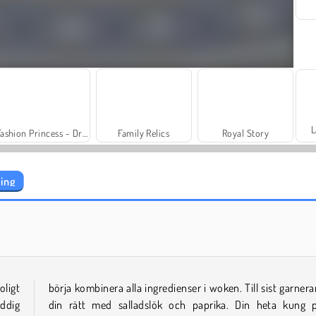
L
Fashion Princess - Dress Up for Girls
Family Relics
Royal Story
ling
Charm Farm
Dags att fiska!
ligt
börja kombinera alla ingredienser i woken. Till sist garnera
yddig
din rätt med salladslök och paprika. Din heta kung 