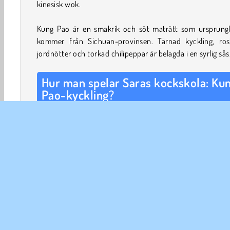
kinesisk wok.
Kung Pao är en smakrik och söt maträtt som ursprungl
kommer från Sichuan-provinsen. Tärnad kyckling, ros
jordnötter och torkad chilipeppar är belagda i en syrlig sås
Hur man spelar Saras kockskola: Ku
Pao-kyckling?
Vår kock Sara har ett nytt recept att dela med sig av.
hjälper dig att tillaga denna berömda kinesiska maträt
enkla steg-för-steg-instruktioner.
Först ska du leta efter de föremål du behöver i Saras 
Panelen på höger sida visar vilka ingredienser och redsk
behöver hitta. Tryck på skåpen och kylskåpet för att ö
dem. Dra sedan rätt föremål till disken för att börja laga m
Först ska du lära dig att skära och marinera kycklingen. 