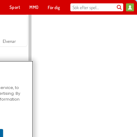
t
Sport
MMO
För dig
Elvenar
ervice, to
tising. By
Hospital Surgeon Doctor Game
information