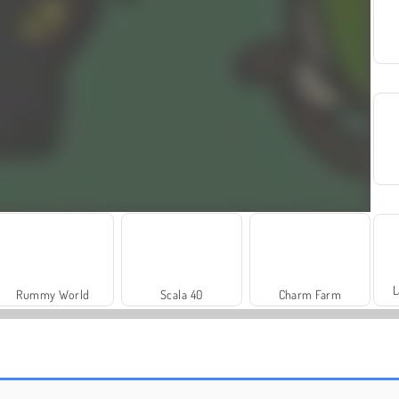
L
Rummy World
Scala 40
Charm Farm
Solitaire Social
Trollface Quest: USA 2