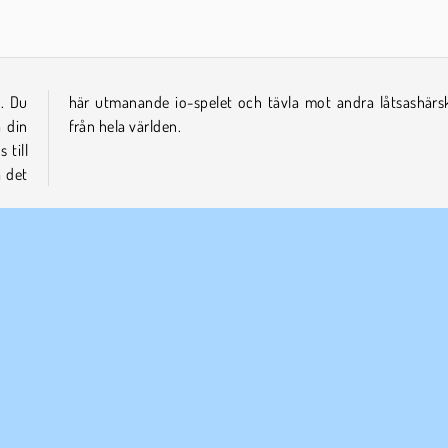
e. Du
kare
 din
från hela världen.
 till
å det
ETAGSINFO
SUPPORT
vändarvillkor
Cookies
Hjälp
tegritetspolicy
Cookie samtycke