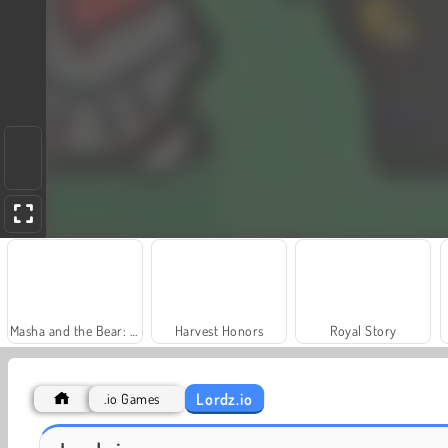
Masha and the Bear: Meadows
Harvest Honors
Royal Story
Lordz.io
.io Games
Dags att fiska!
Juice Merge