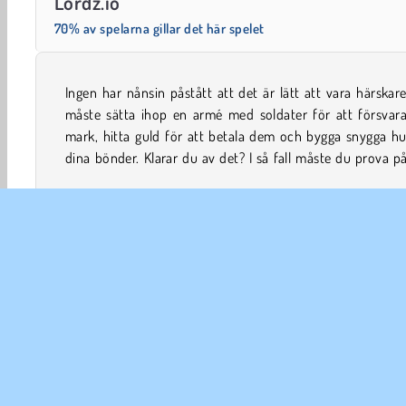
Lordz.io
70% av spelarna gillar det här spelet
Ingen har nånsin påstått att det är lätt att vara härskar
här utmanande io-spelet och tävla mot andra låtsashärs
måste sätta ihop en armé med soldater för att försvara
mark, hitta guld för att betala dem och bygga snygga hus
dina bönder. Klarar du av det? I så fall måste du prova p
.io
Pojkspel
Multiplayer
Popular
Skicklighet
FÖR
An
In