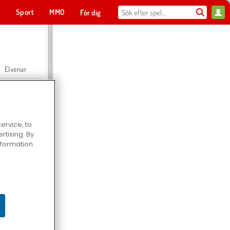
t
Sport
MMO
För dig
Elvenar
ervice, to
tising. By
Hospital Surgeon Doctor Game
information
Offroad Crash Climber 4X4