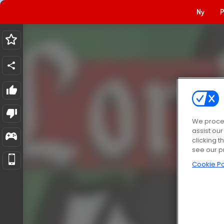
Ny
P
We proces
assist ou
clicking t
see our p
Cookie Po