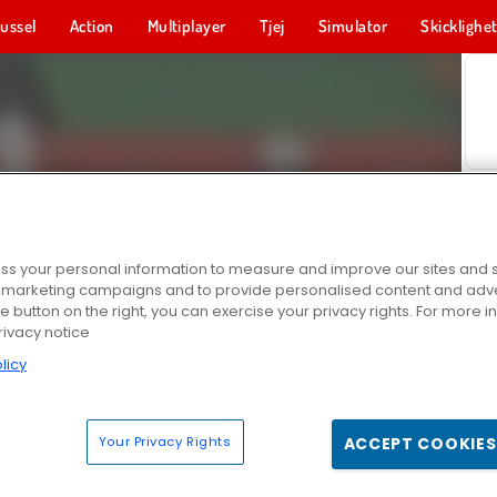
ussel
Action
Multiplayer
Tjej
Simulator
Skicklighe
s your personal information to measure and improve our sites and s
r marketing campaigns and to provide personalised content and adver
he button on the right, you can exercise your privacy rights. For more 
rivacy notice
licy
Your Privacy Rights
ACCEPT COOKIES