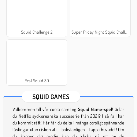
Squid Challenge 2
Super Friday Night Squid Challenge
Real Squid 3D
SQUID GAMES
Välkommen till vår coola samling
Squid Game-spel
! Gillar
du Netflix sydkoreanska succéserie från 2021? I så fall har
du kommit rätt! Här får du delta i många otroligt spännande
tävlingar utan risken att – bokstavligen – tappa huvudet! Om
du känner dig modig kan du klicka på ett av de