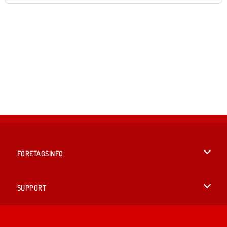
FÖRETAGSINFO
Användarvillkor
SUPPORT
Integritetspolicy
Hjälp
SPRÅK