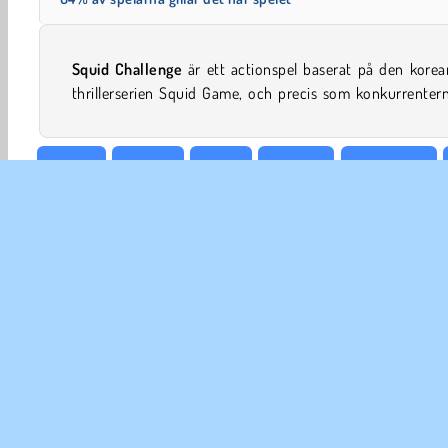
Squid Challenge
är ett actionspel baserat på den korea
thrillerserien Squid Game, och precis som konkurrenter
Action
HTML5
Mobil
Popular
Skicklighet
FÖR
An
In