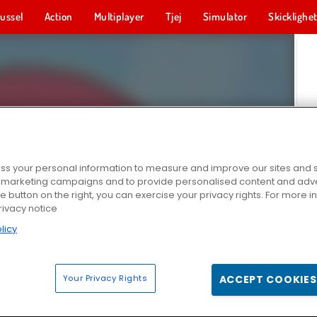
ussel
Action
Multiplayer
Tjej
Simulator
Skicklighe
s your personal information to measure and improve our sites and s
r marketing campaigns and to provide personalised content and adver
he button on the right, you can exercise your privacy rights. For more 
rivacy notice
licy
Your Privacy Rights
ACCEPT COOKIES