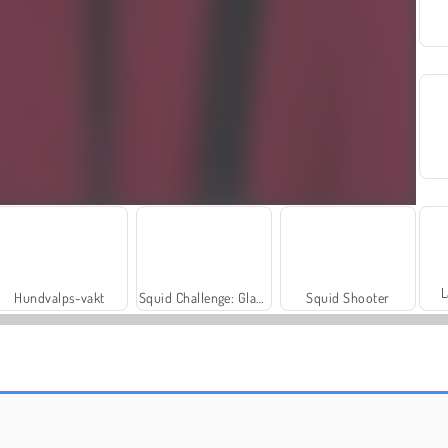
L
Hundvalps-vakt
Squid Challenge: Glass Bridge
Squid Shooter
Bordtennisproffs
World Craft 2