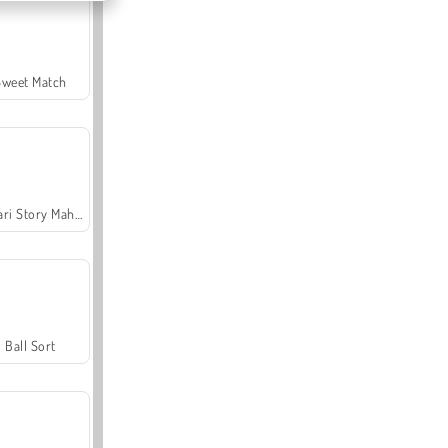
Sweet Match
Safari Story Mahjong
Ball Sort