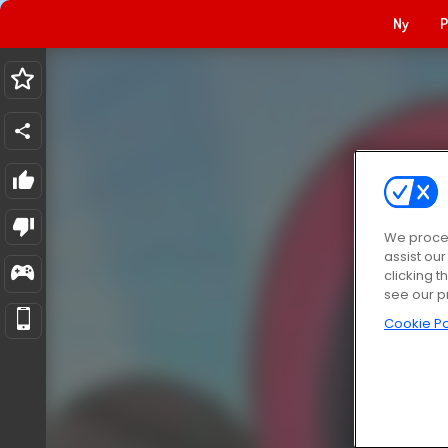
Ny
P
We proces
assist ou
clicking t
see our p
Cookie Po