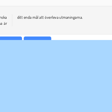
nska
ditt enda mål att överleva utmaningarna.
na är
Försök nu!
Squid Games
ETAGSINFO
SUPPORT
vändarvillkor
Cookies
Hjälp
tegritetspolicy
Cookie samtycke