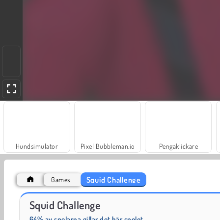
Hundsimulator
Pixel Bubbleman.io
Pengaklickare
Squid Challenge
Games
Parkour Block 3D 3
Impostor vs Zombie
Squid Challenge
64% av spelarna gillar det här spelet