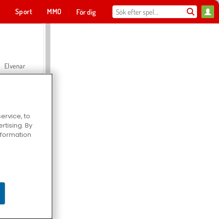
t
Sport
MMO
För dig
Elvenar
ervice, to
tising. By
Hospital Surgeon Doctor Game
information
Offroad Crash Climber 4X4