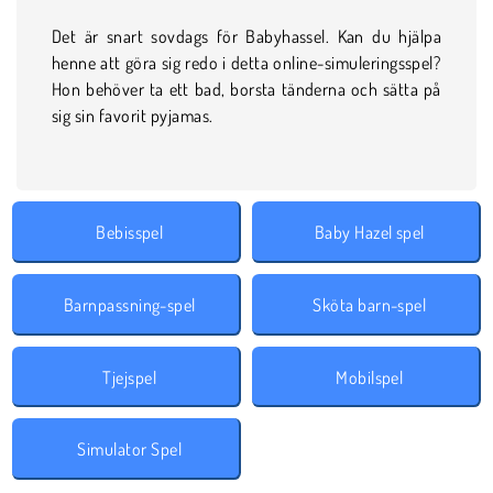
Det är snart sovdags för Babyhassel. Kan du hjälpa
henne att göra sig redo i detta online-simuleringsspel?
Hon behöver ta ett bad, borsta tänderna och sätta på
sig sin favorit pyjamas.
Bebisspel
Baby Hazel spel
Barnpassning-spel
Sköta barn-spel
Tjejspel
Mobilspel
Simulator Spel