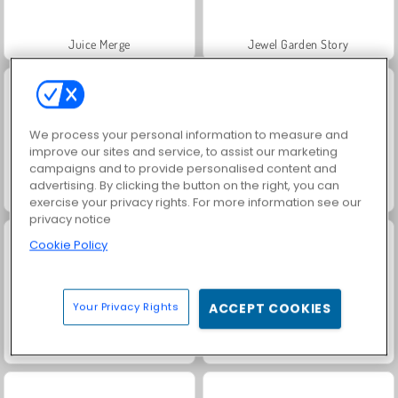
Juice Merge
Jewel Garden Story
We process your personal information to measure and
improve our sites and service, to assist our marketing
campaigns and to provide personalised content and
advertising. By clicking the button on the right, you can
Masha and the Bear: Meadows
Scala 40
exercise your privacy rights. For more information see our
privacy notice
Cookie Policy
Your Privacy Rights
ACCEPT COOKIES
Grand Mahjong Connect
Farm Merge Valley