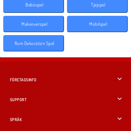
Bebisspel
Tjejspel
Makeoverspel
Mobilspel
‎Rum Dekoration Spel
FÖRETAGSINFO
Användarvillkor
SUPPORT
Integritetspolicy
Hjälp
SPRÅK
Cookies