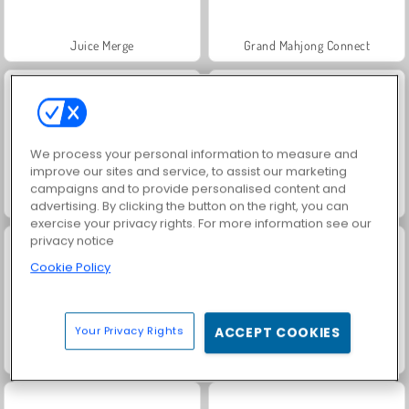
Juice Merge
Grand Mahjong Connect
We process your personal information to measure and
improve our sites and service, to assist our marketing
campaigns and to provide personalised content and
Jewel Garden Story
Trollface Quest: USA 2
advertising. By clicking the button on the right, you can
exercise your privacy rights. For more information see our
privacy notice
Cookie Policy
Your Privacy Rights
ACCEPT COOKIES
Masha and the Bear: Meadows
Scala 40