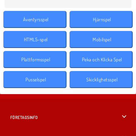
Äventyrsspel
Hjärnspel
HTML5-spel
Mobilspel
Plattformsspel
Peka och Klicka Spel
Pusselspel
Skicklighetsspel
FÖRETAGSINFO
Användarvillkor