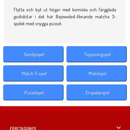
Flytta och byt ut högar med komiska och färgglada
godisbitar i det här Bejeweled-liknande matcha 3-
spelet med snygga pussel.
Familjespel
Toppoängspel
Match 3-spel
Mobilspel
Pusselspel
Enspelarspel
FÖRETAGSINFO