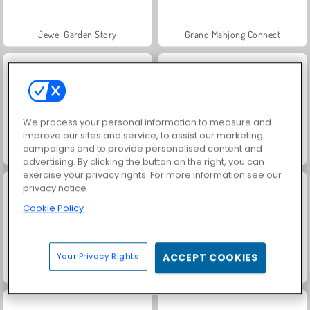
Jewel Garden Story
Grand Mahjong Connect
We process your personal information to measure and
improve our sites and service, to assist our marketing
campaigns and to provide personalised content and
Juice Merge
Trollface Quest: USA 2
advertising. By clicking the button on the right, you can
exercise your privacy rights. For more information see our
privacy notice
Cookie Policy
Your Privacy Rights
ACCEPT COOKIES
Harvest Honors
Heroes of Myths