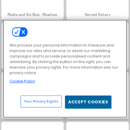
Masha and the Bear: Meadows
Harvest Honors
We process your personal information to measure and
improve our sites and service, to assist our marketing
campaigns and to provide personalised content and
advertising. By clicking the button on the right, you can
Royal Story
Scala 40
exercise your privacy rights. For more information see our
privacy notice
Cookie Policy
Your Privacy Rights
ACCEPT COOKIES
Charm Farm
Dags att fiska!