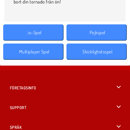
bort din tornado från ön!
.io-Spel
Pojkspel
Multiplayer Spel
Skicklighetsspel
FÖRETAGSINFO
Användarvillkor
SUPPORT
Integritetspolicy
Hjälp
SPRÅK