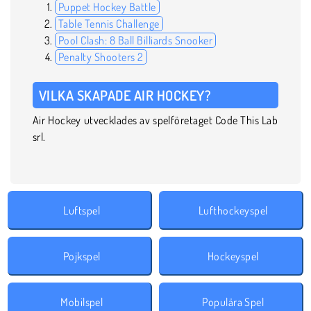
Puppet Hockey Battle
Table Tennis Challenge
Pool Clash: 8 Ball Billiards Snooker
Penalty Shooters 2
VILKA SKAPADE AIR HOCKEY?
Air Hockey utvecklades av spelföretaget Code This Lab
srl.
Luftspel
Lufthockeyspel
Pojkspel
Hockeyspel
Mobilspel
Populära Spel