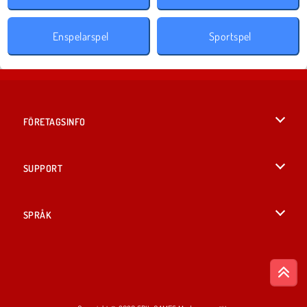
Enspelarspel
Sportspel
FÖRETAGSINFO
Användarvillkor
SUPPORT
Integritetspolicy
Hjälp
SPRÅK
Cookies
English
Cookie samtycke
British English