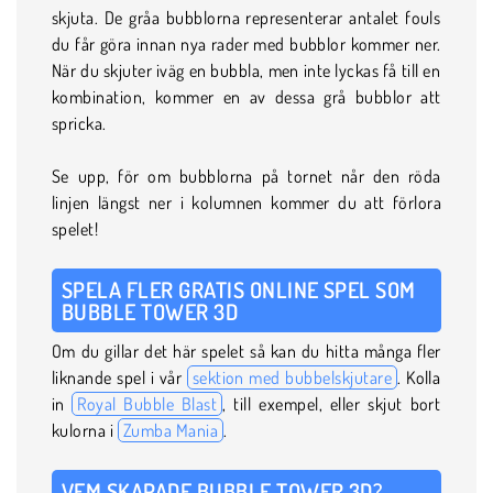
skjuta. De gråa bubblorna representerar antalet fouls
du får göra innan nya rader med bubblor kommer ner.
När du skjuter iväg en bubbla, men inte lyckas få till en
kombination, kommer en av dessa grå bubblor att
spricka.
Se upp, för om bubblorna på tornet når den röda
linjen längst ner i kolumnen kommer du att förlora
spelet!
SPELA FLER GRATIS ONLINE SPEL SOM
BUBBLE TOWER 3D
Om du gillar det här spelet så kan du hitta många fler
liknande spel i vår
sektion med bubbelskjutare
. Kolla
in
Royal Bubble Blast
, till exempel, eller skjut bort
kulorna i
Zumba Mania
.
VEM SKAPADE BUBBLE TOWER 3D?