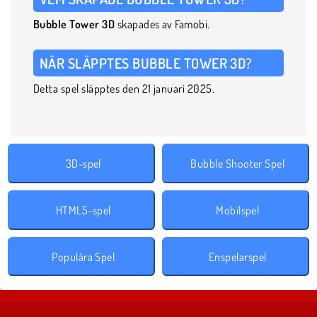
Bubble Tower 3D
skapades av Famobi.
NÄR SLÄPPTES BUBBLE TOWER 3D?
Detta spel släpptes den 21 januari 2025.
3D-spel
Bubble Shooter Spel
HTML5-spel
Mobilspel
Populära Spel
Enspelarspel