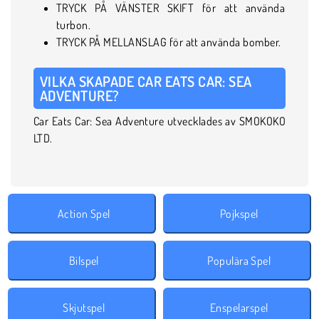
TRYCK PÅ VÄNSTER SKIFT för att använda
turbon.
TRYCK PÅ MELLANSLAG för att använda bomber.
VILKA SKAPADE CAR EATS CAR: SEA
ADVENTURE?
Car Eats Car: Sea Adventure utvecklades av SMOKOKO
LTD.
Action Spel
Pojkspel
Bilspel
Populära Spel
Skjutspel
Enspelarspel