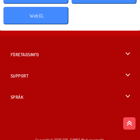
WebGL
FÖRETAGSINFO
Användarvillkor
SUPPORT
Integritetspolicy
Hjälp
SPRÅK
Cookies
English
Cookie samtycke
British English
Copyright © 2026 SPIL GAMES Med ensamrätt.