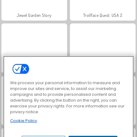
Jewel Garden Story
Trollface Quest: USA 2
Juice Merge
Grand Mahjong Connect
We process your personal information to measure and
improve our sites and service, to assist our marketing
campaigns and to provide personalised content and
advertising. By clicking the button on the right, you can
exercise your privacy rights. For more information see our
privacy notice
Masha and the Bear: Meadows
Royal Story
Cookie Policy