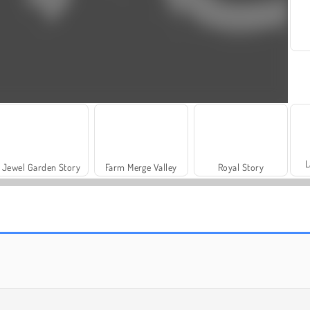
L
Jewel Garden Story
Farm Merge Valley
Royal Story
Grand Mahjong Connect
Trollface Quest: USA 2