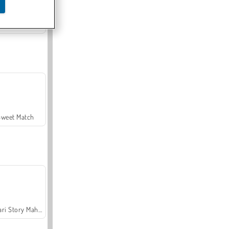
Offroad Crash Climber 4X4
Sweet Match
Safari Story Mahjong