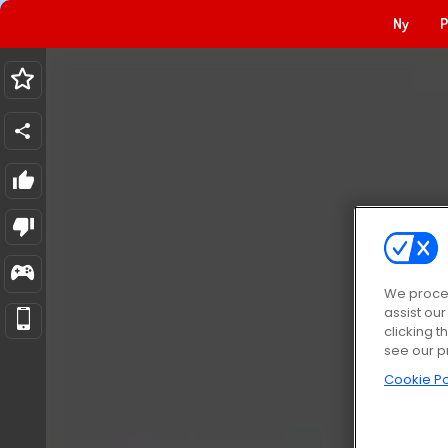
Ny
P
We proces
assist ou
clicking t
see our p
Cookie Po