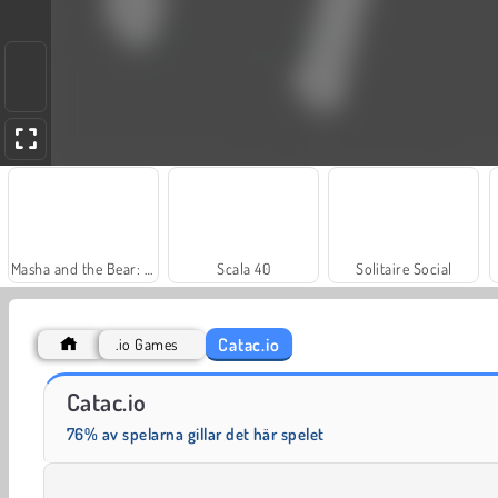
Masha and the Bear: Meadows
Scala 40
Solitaire Social
Catac.io
.io Games
Dags att fiska!
Juice Merge
Catac.io
76% av spelarna gillar det här spelet