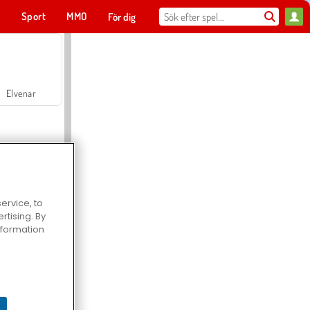
t
Sport
MMO
För dig
Elvenar
ervice, to
tising. By
Hospital Surgeon Doctor Game
information