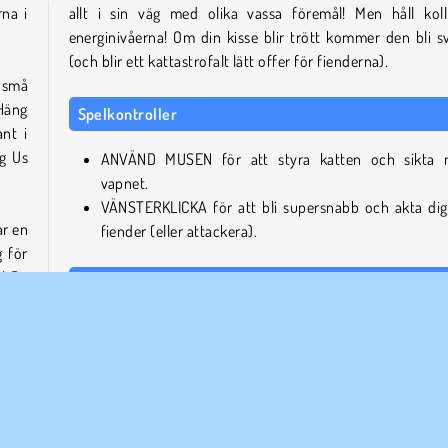
na i
allt i sin väg med olika vassa föremål! Men håll kol
energinivåerna! Om din kisse blir trött kommer den bli sv
(och blir ett kattastrofalt lätt offer för fienderna).
 små
Häng
Spelkontroller
nt i
ng Us
ANVÄND MUSEN för att styra katten och sikta
vapnet.
VÄNSTERKLICKA för att bli supersnabb och akta dig
ar en
fiender (eller attackera).
g för
p! De
Liknande spel
Vill du prova några andra häftiga actionspel? Då borde du k
in de här fyra!
dina
r du
Evowars.io
a in
Impostor
jur.
Flippy Knife Neon
, en