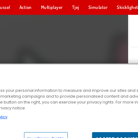
ussel
Action
Multiplayer
Tjej
Simulator
Skicklighe
s your personal information to measure and improve our sites and s
r marketing campaigns and to provide personalised content and adver
he button on the right, you can exercise your privacy rights. For more 
rivacy notice
licy