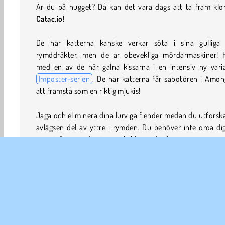
Är du på hugget? Då kan det vara dags att ta fram klor
Catac.io
!
De här katterna kanske verkar söta i sina gulliga
rymddräkter, men de är obevekliga mördarmaskiner! 
med en av de här galna kissarna i en intensiv ny varia
Imposter-serien
. De här katterna får sabotören i Amo
att framstå som en riktig mjukis!
Jaga och eliminera dina lurviga fiender medan du utforsk
avlägsen del av yttre i rymden. Du behöver inte oroa di
syrenivåer när du river och klöser dig fram, men se up
kommer anfalla dig med allt från brödknivar till stridsyxor!
Som tur är har du fler än nio liv att använda under 
rymdäventyr. För varje kosmokatt du dödar komme
närmare att få bättre vapen och en hög mynt du kan byt
mot snygga dräkter, accessoarer och till och med husd
Skräm vettet ur fienderna med en cowboyhatt