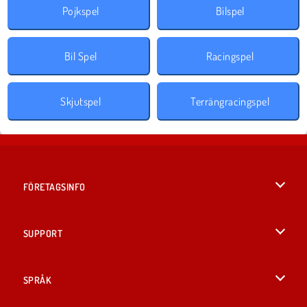
Pojkspel
Bilspel
Bil Spel
Racingspel
Skjutspel
Terrängracingspel
FÖRETAGSINFO
Användarvillkor
SUPPORT
Integritetspolicy
Hjälp
SPRÅK
Cookies