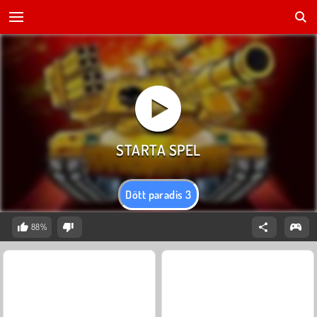
Dött paradis 3
88%