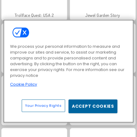
Trollface Quest: USA 2
Jewel Garden Story
We process your personal information to measure and
improve our sites and service, to assist our marketing
campaigns and to provide personalised content and
advertising. By clicking the button on the right, you can
Masha and the Bear: Meadows
Scala 40
exercise your privacy rights. For more information see our
privacy notice
Cookie Policy
Your Privacy Rights
ACCEPT COOKIES
Juice Merge
Grand Mahjong Connect